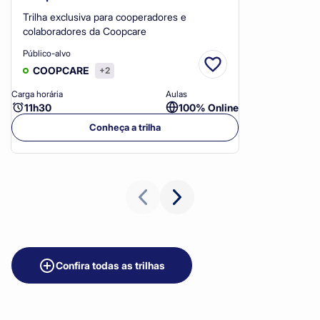
Trilha exclusiva para cooperadores e
colaboradores da Coopcare
Público-alvo
COOPCARE
+2
Carga horária
Aulas
Ca
11h30
100% Online
Conheça a trilha
Confira todas as trilhas