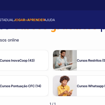
J
O
G
A
R
+
A
P
R
E
N
D
E
R
STADUAL
AJUDA
Cursos gratuitos
sos
sos online
Cursos InovaCoop (43)
Cursos Restritos (
Cursos Pontuação CFC (14)
Cursos Whatsapp 
1
/
1