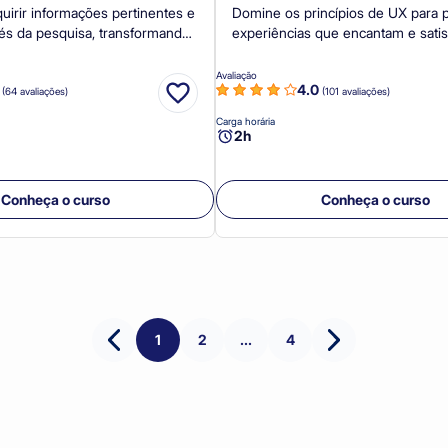
uirir informações pertinentes e
Domine os princípios de UX para p
vés da pesquisa, transformando
experiências que encantam e sati
mentos de dados em uma
Crie produtos com foco no usuári
ra alcançar o sucesso em
realmente fazem a diferença e fort
Avaliação
0
4.0
esariais ou pessoais.
relação com clientes e comunidad
(64 avaliações)
(101 avaliações)
Carga horária
2h
Conheça o curso
Conheça o curso
1
2
...
4