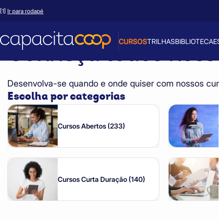
Início >
Cursos
[1]
Ir para rodapé
CURSOS
TRILHAS
BIBLIOTECA
E
Conheça todos nos
Desenvolva-se quando e onde quiser com nossos cur
Escolha por categorias
Cursos Abertos (233)
Cursos Curta Duração (140)