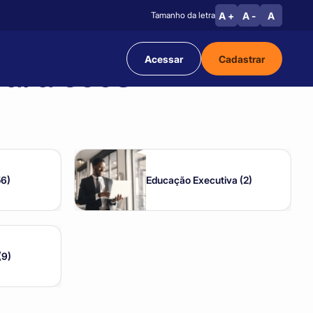
A +
A -
A
Tamanho da letra
Acessar
Cadastrar
para você
56)
Educação Executiva (2)
(9)