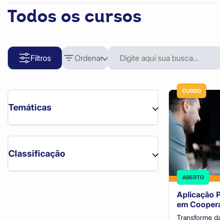
Todos os cursos
Filtros
Ordenar
CURSO
Temáticas
Classificação
ABERTO
Comportamental (28)
5.0
Aplicação 
Comunicação (17)
em Coopera
4.0
Contabilidade e Tributação (13)
Transforme da