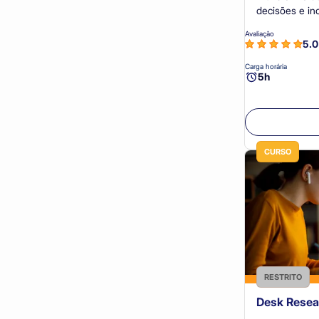
3.0
decisões e in
Cooperativismo (21)
2.0
Avaliação
5.
Criatividade e Design (16)
1.0
Carga horária
Educação (11)
5h
Estratégia (9)
Finanças (21)
Gestão (41)
CURSO
Gestão de Projetos (5)
Governança (39)
Inclusão, Diversidade e Equidade (6)
Inovação (40)
Legislação e Políticas (18)
RESTRITO
Desk Resea
Liderança (9)