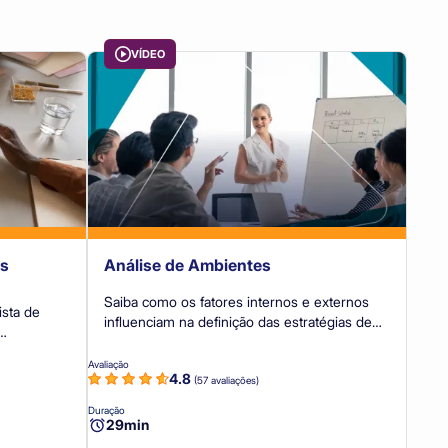
VÍDEO
os
Análise de Ambientes
Saiba como os fatores internos e externos
influenciam na definição das estratégias de
atuação da cooperativa.
 de projetos
Avaliação
4.8
(57 avaliações)
Duração
29min