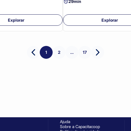
29min
Explorar
Explorar
1
2
...
17
Ajuda
Sobre a Capacitacoop