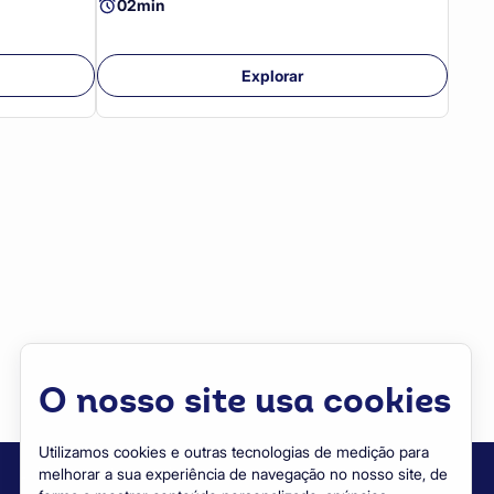
02min
Explorar
Necessários
Analítico
Mais informações
Estes cookies são essenciais para fornecer serviços
O nosso site usa cookies
disponíveis no nosso site e permitir que possa usar
determinados recursos no nosso site.
Sem estes cookies, não podemos fornecer certos serviç
Utilizamos cookies e outras tecnologias de medição para
no nosso site.
Baixe o app da CapacitaCoop
melhorar a sua experiência de navegação no nosso site, de