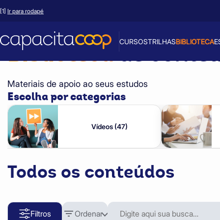
Início >
Biblioteca
[1]
Ir para rodapé
CURSOS
TRILHAS
BIBLIOTECA
E
Biblioteca
de conte
Materiais de apoio ao seus estudos
Escolha por categorias
Vídeos (47)
Todos os conteúdos
Filtros
Ordenar