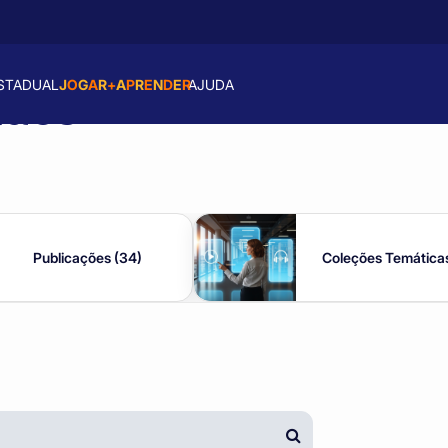
J
O
G
A
R
+
A
P
R
E
N
D
E
R
STADUAL
AJUDA
údos
Publicações (34)
Coleções Temáticas