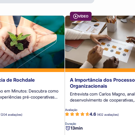
VÍDEO
cia de Rochdale
A Importância dos Process
Organizacionais
mo em Minutos: Descubra como
Entrevista com Carlos Magno, analista de
experiências pré-cooperativas
desenvolvimento de cooperativas,
am estruturadas, com destaque
especialista em marketing, gestão
o pioneiro de Rochdale.
Avaliação
e gestão estratégica.
6
4.6
(204 avaliações)
(402 avaliações)
Duração
13min