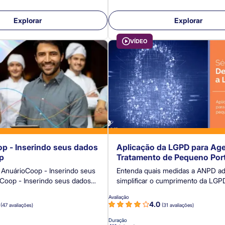
Explorar
Explorar
VÍDEO
p - Inserindo seus dados
Aplicação da LGPD para Ag
p
Tratamento de Pequeno Por
e AnuárioCoop - Inserindo seus
Entenda quais medidas a ANPD ad
Coop - Inserindo seus dados
simplificar o cumprimento da LGP
cooperativas de pequeno porte.
Avaliação
7
4.0
(47 avaliações)
(31 avaliações)
Duração