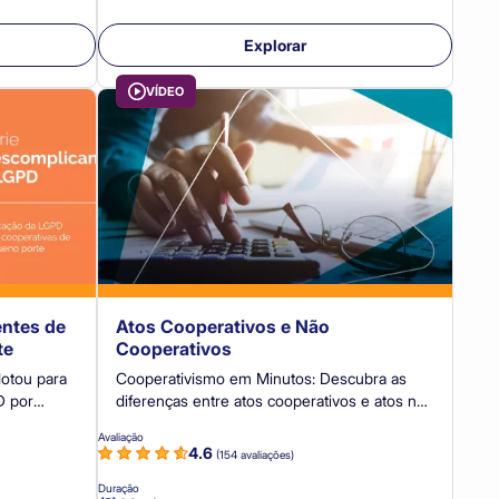
Explorar
VÍDEO
entes de
Atos Cooperativos e Não
te
Cooperativos
otou para
Cooperativismo em Minutos: Descubra as
D por
diferenças entre atos cooperativos e atos não
cooperativos.
Avaliação
4.6
(154 avaliações)
Duração