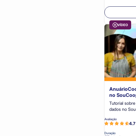
Publicações Gerais (13)
Tutoriais para Cooperativas (8)
Vídeos Caminho para a Excelência (7)
VÍDEO
Vídeos Gerais (8)
Webséries e Videocast (11)
AnuárioCoo
no SouCoo
Tutorial sobr
dados no Sou
no SouCoop
Avaliação
4.
Duração