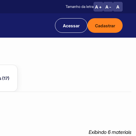
A +
A -
A
Tamanho da letra
Acessar
Cadastrar
 (17)
Exibindo
6
materia
is