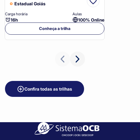
Estadual Goiás
Carga horária
Aulas
Ca
16h
100% Online
Conheça a trilha
Confira todas as trilhas