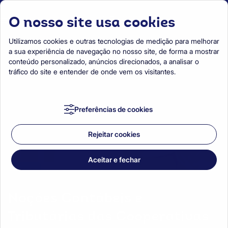
Início
Cursos
Noções Contábeis e Tributárias das Cooperativas
O nosso site usa cookies
Menu
Utilizamos cookies e outras tecnologias de medição para melhorar
a sua experiência de navegação no nosso site, de forma a mostrar
conteúdo personalizado, anúncios direcionados, a analisar o
tráfico do site e entender de onde vem os visitantes.
Preferências de cookies
Rejeitar cookies
Aceitar e fechar
ABERTO
CONTABILIDADE E TRIBUTAÇÃO
Noções Contábeis e
Tributárias das Cooperativas