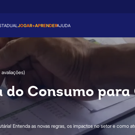
rativas de Infraestrutura
J
O
G
A
R
+
A
P
R
E
N
D
E
R
STADUAL
AJUDA
 avaliações)
a do Consumo para
butária! Entenda as novas regras, os impactos no setor e como a