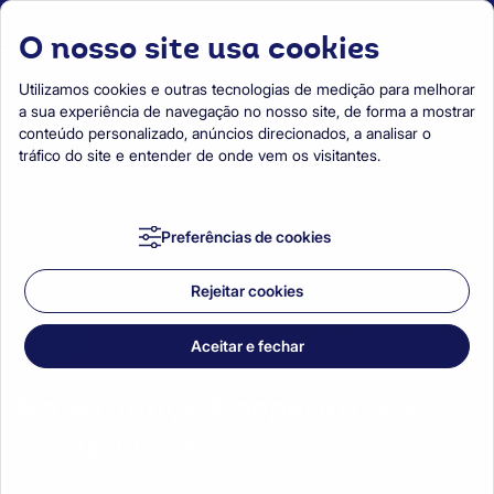
Início
Cursos
Governança Cooperativa e Compliance
O nosso site usa cookies
Menu
Utilizamos cookies e outras tecnologias de medição para melhorar
a sua experiência de navegação no nosso site, de forma a mostrar
conteúdo personalizado, anúncios direcionados, a analisar o
tráfico do site e entender de onde vem os visitantes.
Preferências de cookies
Rejeitar cookies
ABERTO
GOVERNANÇA
Aceitar e fechar
5.0
(1017 avaliações)
Governança Cooperativa e
Compliance