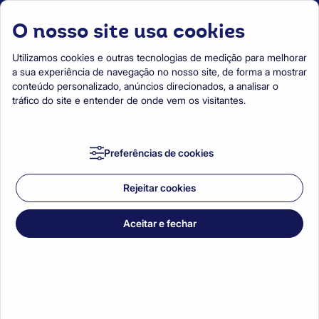
Início
Cursos
Formação de Cooperados
O nosso site usa cookies
Menu
Utilizamos cookies e outras tecnologias de medição para melhorar
a sua experiência de navegação no nosso site, de forma a mostrar
conteúdo personalizado, anúncios direcionados, a analisar o
tráfico do site e entender de onde vem os visitantes.
Preferências de cookies
Rejeitar cookies
Aceitar e fechar
ABERTO
COOPERATIVISMO
4.0
(2315 avaliações)
Formação de Cooperados