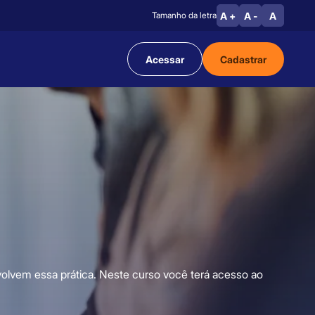
A +
A -
A
Tamanho da letra
Acessar
Cadastrar
volvem essa prática. Neste curso você terá acesso ao