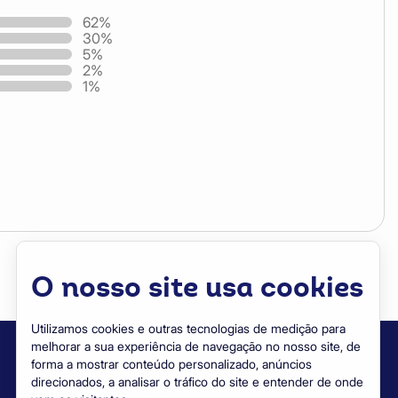
62%
30%
5%
2%
1%
Necessários
Analítico
Mais informações
Estes cookies são essenciais para fornecer serviços
O nosso site usa cookies
disponíveis no nosso site e permitir que possa usar
determinados recursos no nosso site.
Sem estes cookies, não podemos fornecer certos serviç
Utilizamos cookies e outras tecnologias de medição para
no nosso site.
Baixe o app da CapacitaCoop
melhorar a sua experiência de navegação no nosso site, de
forma a mostrar conteúdo personalizado, anúncios
Sempre ativos
direcionados, a analisar o tráfico do site e entender de onde