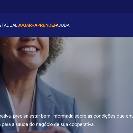
J
O
G
A
R
+
A
P
R
E
N
D
E
R
STADUAL
AJUDA
erativa, precisa estar bem-informada sobre as condições que en
 para a saúde do negócio de sua cooperativa.