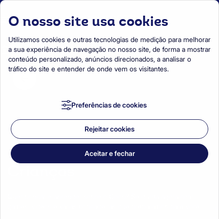
O nosso site usa cookies
Menu
Utilizamos cookies e outras tecnologias de medição para melhorar
a sua experiência de navegação no nosso site, de forma a mostrar
Início
Jogar+Aprender
Crianças
conteúdo personalizado, anúncios direcionados, a analisar o
tráfico do site e entender de onde vem os visitantes.
Preferências de cookies
Rejeitar cookies
Aceitar e fechar
Crianças
Quer brincar e aprender sobre o Coop? Se divirta agora com
games, vídeos e várias brincadeiras que preparamos para você!