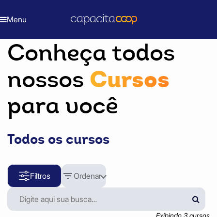
Início
Cursos
Menu
Conheça todos
Cursos
nossos
para você
Todos os cursos
Filtros
Ordenar
Exibindo
3
curso
s