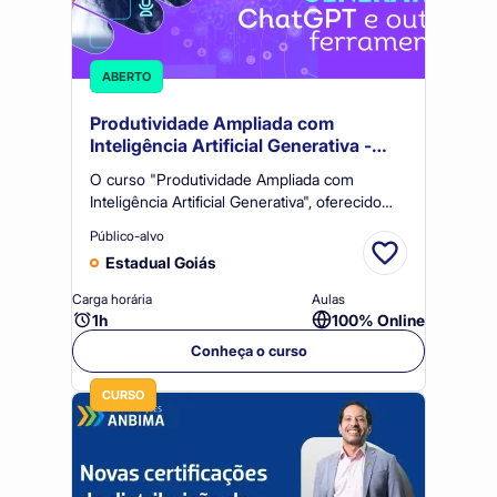
ABERTO
Produtividade Ampliada com
Inteligência Artificial Generativa -
ChatGPT e outras ferramentas
O curso "Produtividade Ampliada com
Inteligência Artificial Generativa", oferecido
pelo Sistema OCB/GO, é uma capacitação
Público-alvo
prática sobre aplicação de IAs generativas ao
Estadual Goiás
contexto da gestão e da produtividade das
cooperativas.
Carga horária
Aulas
1h
100% Online
Conheça o curso
CURSO