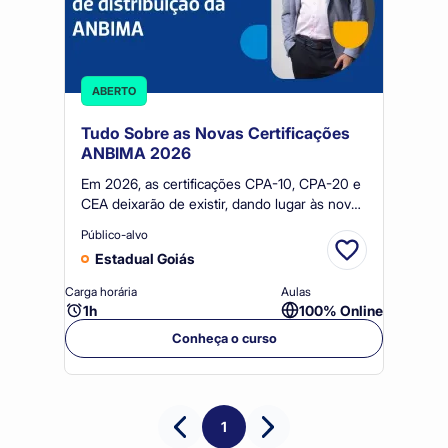
ABERTO
Tudo Sobre as Novas Certificações
ANBIMA 2026
Em 2026, as certificações CPA-10, CPA-20 e
CEA deixarão de existir, dando lugar às novas
CPA, C-Pro R e C-Pro I. Essa atualização
Público-alvo
reflete as transformações do mercado
Estadual Goiás
financeiro e aproxima as certificações Anbima
das melhores práticas internacionais. As
Carga horária
Aulas
certificações serão mais completas, atuais e
1h
100% Online
em sintonia com a rotina de quem trabalha
Conheça o curso
com a distribuição de produtos de
investimento.
1