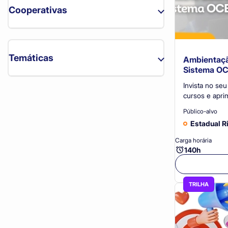
Cooperativas
Cooperativas (5)
Temáticas
Ambientaçã
Sistema OC
Invista no se
COOPTEC (1)
cursos e apri
UNIMED NOVA IGUAÇU (1)
cooperativism
Público-alvo
produtividade
UNIMED RESENDE (2)
Estadual R
vendas consul
Carga horária
Unimed Centro Sul Fluminense (1)
140h
TRILHA