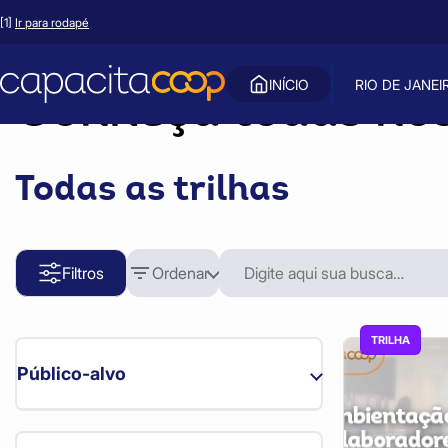
Início
Trilhas
[1]
Ir para rodapé
INÍCIO
RIO DE JANEI
Conheça todas no
Todas as trilhas
Filtros
Ordenar
TRILHA
Público-alvo
Estadual (26)