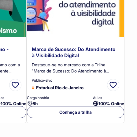
mo -
Marca de Sucesso: Do Atendimento
à Visibilidade Digital
ismo com a
Destaque-se no mercado com a Trilha
mente
"Marca de Sucesso: Do Atendimento à
novos
Visibilidade Digital"! Aprenda a posicionar sua
Público-alvo
marca, oferecer um atendimento de
Estadual Rio de Janeiro
com sucesso
excelência e atrair mais clientes no ambiente
digital.
las
Carga horária
Aulas
100% Online
6h
100% Online
Conheça a trilha