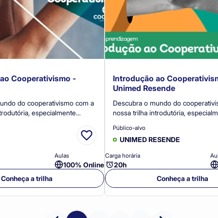
 ao Cooperativismo -
Introdução ao Cooperativis
Unimed Resende
undo do cooperativismo com a
Descubra o mundo do cooperativ
ntrodutória, especialmente
nossa trilha introdutória, especial
 para cooperados e novos
desenvolvida para cooperados e 
Público-alvo
OPTEC. Duração: 4
cooperados da Unimed Resende.
UNIMED RESENDE
Certificação: Ao concluir a trilha 
receberá um certificado.
você receberá um certificado.
Aulas
Carga horária
Au
100% Online
20h
Conheça a trilha
Conheça a trilha