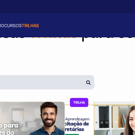
RO
CURSOS
TRILHAS
Trilhas
ssas
para vo
TRILHA