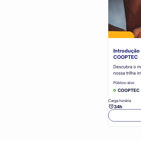
Introdução
COOPTEC
Descubra o m
nossa trilha i
desenvolvida
Público-alvo
cooperados da CO
COOPTEC
semanas Certificação: Ao concluir a trilha com
sucesso você 
Carga horária
34h