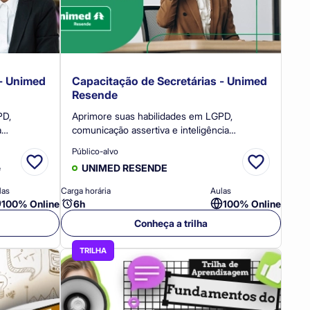
 - Unimed
Capacitação de Secretárias - Unimed
Resende
PD,
Aprimore suas habilidades em LGPD,
a
comunicação assertiva e inteligência
 do tempo.
emocional. Certificação: Ao concluir a trilha
Público-alvo
com sucesso
com sucesso você receberá um certificado.
e
UNIMED RESENDE
las
Carga horária
Aulas
100% Online
6h
100% Online
Conheça a trilha
TRILHA