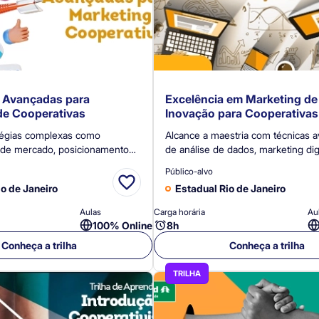
s Avançadas para
Excelência em Marketing de
de Cooperativas
Inovação para Cooperativas
tégias complexas como
Alcance a maestria com técnicas 
de mercado, posicionamento
de análise de dados, marketing digi
mpanhas integradas. Para
inovação. Prepare-se para liderar in
Público-alvo
ançar no marketing.
de alto impacto.
io de Janeiro
Estadual Rio de Janeiro
Aulas
Carga horária
Au
100% Online
8h
Conheça a trilha
Conheça a trilha
TRILHA