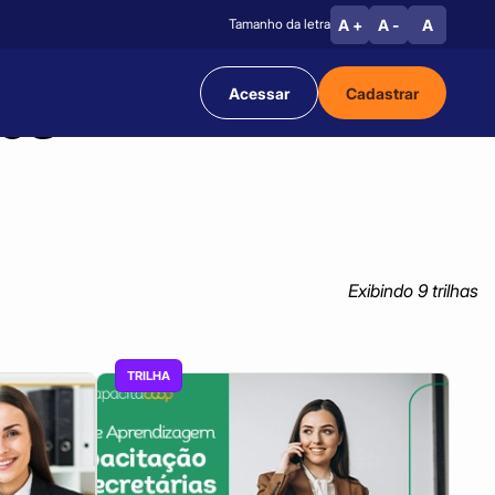
A +
A -
A
Tamanho da letra
Acessar
Cadastrar
cê
Exibindo
9
trilha
s
TRILHA