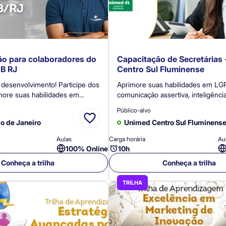
o para colaboradores do
Capacitação de Secretárias
B RJ
Centro Sul Fluminense
u desenvolvimento! Participe dos
Aprimore suas habilidades em LG
more suas habilidades em
comunicação assertiva, inteligênci
o, planejamento estratégico,
emocional, produtividade e gestão
Público-alvo
, comunicação, LGPD, ESG,
Certificação: Ao concluir a trilha 
io de Janeiro
Unimed Centro Sul Fluminens
tivas e muito mais.
você receberá um certificado.
Aulas
Carga horária
Au
100% Online
10h
Conheça a trilha
Conheça a trilha
TRILHA