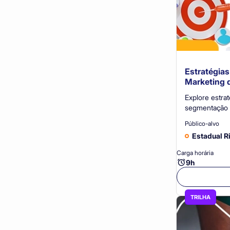
Estratégia
Marketing 
Explore estra
segmentação 
de marca e ca
Público-alvo
quem quer av
Estadual R
Carga horária
9h
TRILHA