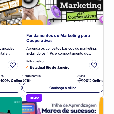
Fundamentos do Marketing para
Cooperativas
avançadas
Aprenda os conceitos básicos do marketing,
tal e
incluindo os 4 Ps e comportamento do
iciativas
consumidor. Ideal para iniciantes que
Público-alvo
desejam uma base sólida.
Estadual Rio de Janeiro
las
Carga horária
Aulas
100% Online
9h
100% Online
Conheça a trilha
TRILHA