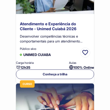
Atendimento e Experiência do
Cliente - Unimed Cuiabá 2026
Desenvolver competências técnicas e
comportamentais para um atendimento
humanizado, eficiente e alinhado aos valores
Público-alvo
cooperativistas, fortalecendo a experiência do
UNIMED CUIABA
cliente Unimed.
Carga horária
Aulas
12h35
100% Online
Conheça a trilha
CURSO