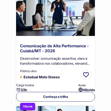
Comunicação de Alta Performance -
Cuiabá/MT - 2026
Desenvolver comunicação assertiva, clara e
transformadora nos colaboradores, elevando
a qualidade de interações, apresentações e
Público-alvo
reuniões, com impacto na efetividade
Estadual Mato Grosso
organizacional e no clima corporativo.
Carga horária
Aulas
33h
Híbrido
Conheça a trilha
TRILHA