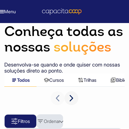
Início
Soluções
Menu
Conheça todas as
nossas
soluções
Desenvolva-se quando e onde quiser com nossas
soluções direto ao ponto.
Todos
Cursos
Trilhas
Biblio
Filtros
Ordenar