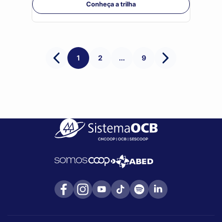
Conheça a trilha
1
2
...
9