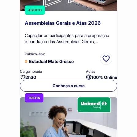
Ramo Crédito (25)
ABERTO
Ramo Infraestrutura (21)
Assembleias Gerais e Atas 2026
Ramo Saúde (26)
Capacitar os participantes para a preparação
e condução das Assembleias Gerais,
Ramo Seguros (20)
elaboração e registro de atas, garantindo
Ramo Trabalho, Produção de Bens e Serviços (32)
conformidade legal, clareza das decisões e o
Público-alvo
fortalecimento da governança cooperativista.
Estadual Mato Grosso
Ramo Transporte (21)
Carga horária
Aulas
2h30
100% Online
Conheça o curso
TRILHA