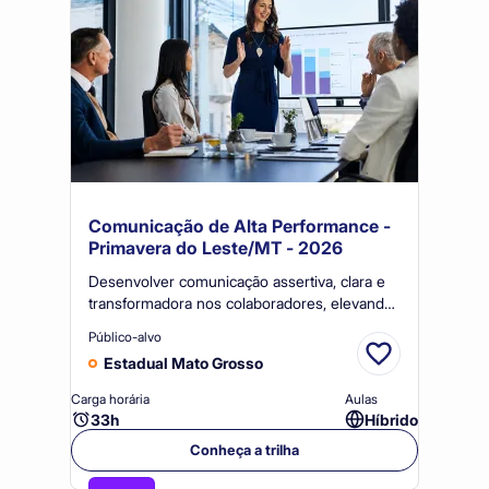
Comunicação de Alta Performance -
Primavera do Leste/MT - 2026
Desenvolver comunicação assertiva, clara e
transformadora nos colaboradores, elevando
a qualidade de interações, apresentações e
Público-alvo
reuniões, com impacto na efetividade
Estadual Mato Grosso
organizacional e no clima corporativo.
Carga horária
Aulas
33h
Híbrido
Conheça a trilha