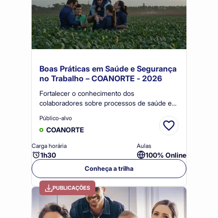
Boas Práticas em Saúde e Segurança
no Trabalho – COANORTE - 2026
Fortalecer o conhecimento dos
colaboradores sobre processos de saúde e
segurança, contribuindo para maior eficiência
Público-alvo
organizacional, operacional, prevenção de
COANORTE
riscos e melhoria das condições de trabalho
no campo.
Carga horária
Aulas
1h30
100% Online
Conheça a trilha
PUBLICAÇÕES