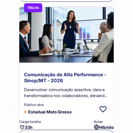
TRILHA
Comunicação de Alta Performance -
Sinop/MT - 2026
Desenvolver comunicação assertiva, clara e
transformadora nos colaboradores, elevando
a qualidade de interações, apresentações e
Público-alvo
reuniões, com impacto na efetividade
Estadual Mato Grosso
organizacional e no clima corporativo.
Carga horária
Aulas
33h
Híbrido