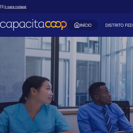
[1]
Ir para rodapé
INÍCIO
DISTRITO FE