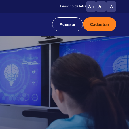
A +
A -
A
Tamanho da letra
Acessar
Cadastrar